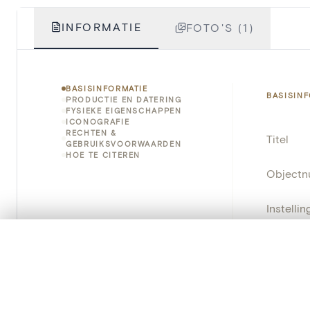
INFORMATIE
FOTO'S (1)
BASISINFORMATIE
BASISIN
PRODUCTIE EN DATERING
FYSIEKE EIGENSCHAPPEN
ICONOGRAFIE
RECHTEN &
Titel
GEBRUIKSVOORWAARDEN
HOE TE CITEREN
Object
Instellin
0/50 foto's
Locatie
VERGELIJKINGSSET
Zet je afbeeldingen naast elkaar, gelaagd of me
Standpla
Je kunt deze set altijd opnieuw openen via “Mijn set” in 