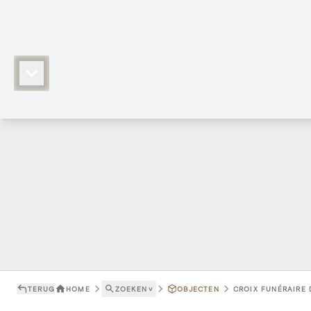
TERUG
HOME
ZOEKEN
˅
OBJECTEN
CROIX FUNÉRAIRE 