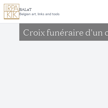
Ga naar hoofdinhoud
BALaT
Belgian art, links and tools
Croix funéraire d'un