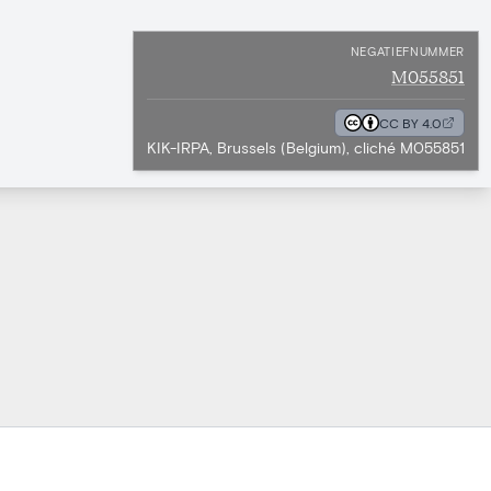
NEGATIEFNUMMER
M055851
CC BY 4.0
KIK-IRPA, Brussels (Belgium), cliché M055851