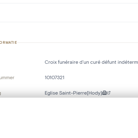
FORMATIE
Croix funéraire d'un curé défunt indéterm
nummer
10107321
g
Eglise Saint-Pierre[Hody]
Hody
t een schuifbalk om ze te vergelijken — met gesynchroniseerd zoomen 
ats / Adres:
extérieur
het menu.