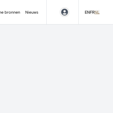
ne bronnen
Nieuws
EN
FR
NL