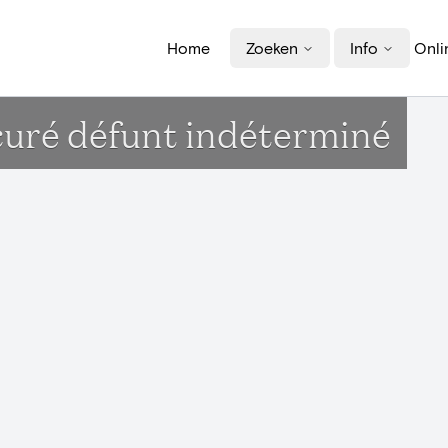
Home
Zoeken
Info
Onli
 curé défunt indéterminé