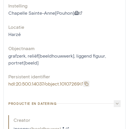
Instelling
Chapelle Sainte-Anne[Pouhon]
Locatie
Harzé
Objectnaam
grafzerk
,
reliëf[beeldhouwwerk]
,
liggend figuur
,
portret[beeld]
Persistent identifier
hdl:20.500.14037/object.10107269
PRODUCTIE EN DATERING
Creator
inconnu
(
beeldhouwer
)