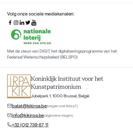
Volg onze sociale mediakanalen:
Met de steun van DIGIT, het digitaliseringsprogramma van het
Federaal Wetenschapsbeleid (BELSPO)
Koninklijk Instituut voor het
Kunstpatrimonium
Jubelpark 1, 1000 Brussel, België
balat@kikirpa.be
(vragen over BALaT)
info@kikirpa.be
(algemene vragen)
+32 (0)2 739 67 11