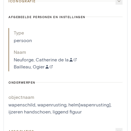
ICONOGRAFIE
AFGEBEELDE PERSONEN EN INSTELLINGEN
Type
persoon
Naam
Neuforge, Catherine de la
Bailleau, Ogier
ONDERWERPEN
objectnaam
wapenschild
,
wapenrusting
,
helm[wapenrusting]
,
ijzeren handschoen
,
liggend figuur