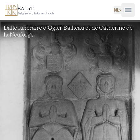
Ga naar hoofdinhoud
BALaT
NL
˅
Belgian art, links and tools
Dalle funéraire d'Ogier Bailleau et de Catherine de
la Neuforge