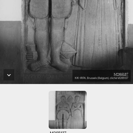
M265137
KIK-IRPA, Brussels (Belgium), cliché M265137
M265137