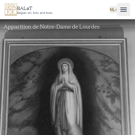
Ga naar hoofdinhoud
BALaT
NL
˅
Belgian art, links and tools
Apparition de Notre-Dame de Lourdes