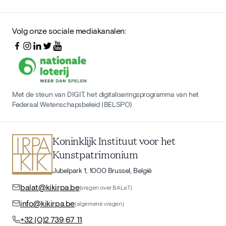
Volg onze sociale mediakanalen:
Met de steun van DIGIT, het digitaliseringsprogramma van het
Federaal Wetenschapsbeleid (BELSPO)
Koninklijk Instituut voor het
Kunstpatrimonium
Jubelpark 1, 1000 Brussel, België
balat@kikirpa.be
(vragen over BALaT)
info@kikirpa.be
(algemene vragen)
+32 (0)2 739 67 11