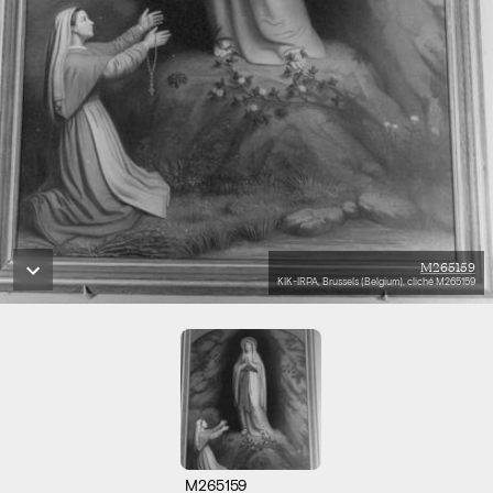
M265159
KIK-IRPA, Brussels (Belgium), cliché M265159
M265159