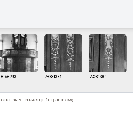
B156293
A081381
A081382
GLISE SAINT-REMACLE[LIÈGE] (10107159)