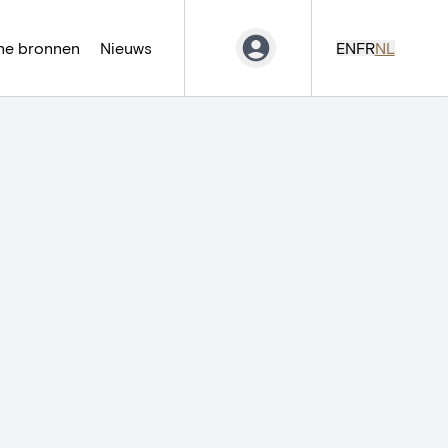
ne bronnen
Nieuws
EN
FR
NL