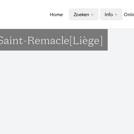
Home
Zoeken
Info
Onli
 Saint-Remacle[Liège]