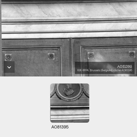
A081395
KIK-IRPA, Brussels (Belgium), cliché A081395
A081395