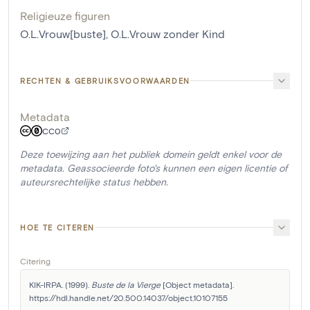
Religieuze figuren
O.L.Vrouw[buste]
,
O.L.Vrouw zonder Kind
RECHTEN & GEBRUIKSVOORWAARDEN
Metadata
CC0
Deze toewijzing aan het publiek domein geldt enkel voor de
metadata. Geassocieerde foto's kunnen een eigen licentie of
auteursrechtelijke status hebben.
HOE TE CITEREN
Citering
KIK-IRPA. (1999). 
Buste de la Vierge
 [Object metadata]. 
https://hdl.handle.net/20.500.14037/object.10107155