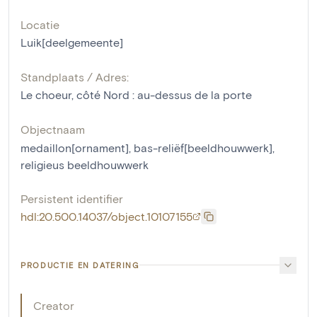
Locatie
Luik[deelgemeente]
Standplaats / Adres:
Le choeur, côté Nord : au-dessus de la porte
Objectnaam
medaillon[ornament]
,
bas-reliëf[beeldhouwwerk]
,
religieus beeldhouwwerk
Persistent identifier
hdl:20.500.14037/object.10107155
PRODUCTIE EN DATERING
Creator