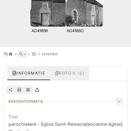
A041859
A041860
˅
10107150
INFORMATIE
FOTO'S (2)
BASISINFORMATIE
Titel
parochiekerk - Eglise Saint-Remacle[ancienne église]