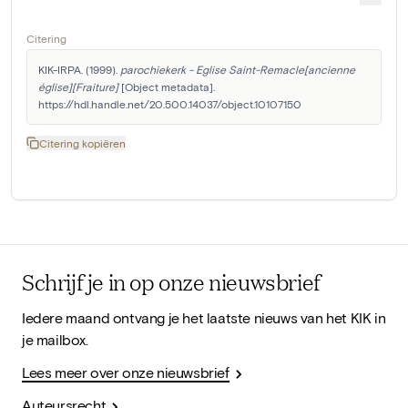
Citering
KIK-IRPA. (1999). 
parochiekerk - Eglise Saint-Remacle[ancienne 
église][Fraiture]
 [Object metadata]. 
https://hdl.handle.net/20.500.14037/object.10107150
Citering kopiëren
Schrijf je in op onze nieuwsbrief
Iedere maand ontvang je het laatste nieuws van het KIK in
je mailbox.
Lees meer over onze nieuwsbrief
Auteursrecht