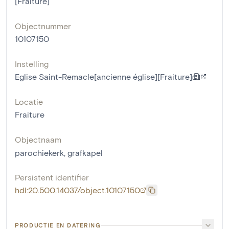
[Fraiture]
Objectnummer
10107150
Instelling
Eglise Saint-Remacle[ancienne église][Fraiture]
Locatie
Fraiture
Objectnaam
parochiekerk
,
grafkapel
Persistent identifier
hdl:20.500.14037/object.10107150
PRODUCTIE EN DATERING