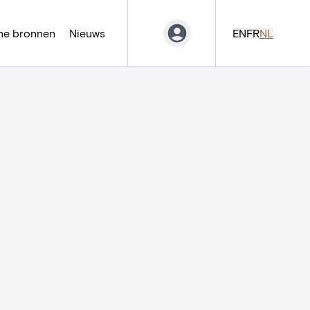
ne bronnen
Nieuws
EN
FR
NL