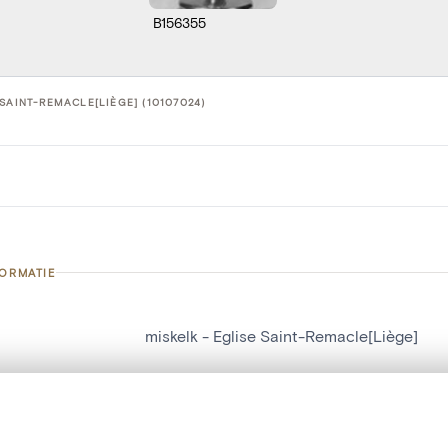
B156355
 SAINT-REMACLE[LIÈGE] (10107024)
FORMATIE
miskelk - Eglise Saint-Remacle[Liège]
nummer
10107024
g
Eglise Saint-Remacle[Liège]
t een schuifbalk om ze te vergelijken — met gesynchroniseerd zoomen 