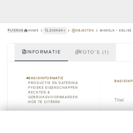
TERUG
HOME
ZOEKEN
˅
OBJECTEN
MISKELK - EGLISE
INFORMATIE
FOTO'S (1)
BASISINFORMATIE
BASISIN
PRODUCTIE EN DATERING
FYSIEKE EIGENSCHAPPEN
RECHTEN &
GEBRUIKSVOORWAARDEN
Titel
HOE TE CITEREN
Object
0/50 foto's
VERGELIJKINGSSET
Instellin
Zet je afbeeldingen naast elkaar, gelaagd of me