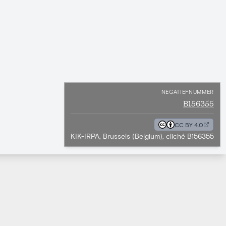
NEGATIEFNUMMER
B156355
CC BY 4.0
KIK-IRPA, Brussels (Belgium), cliché B156355