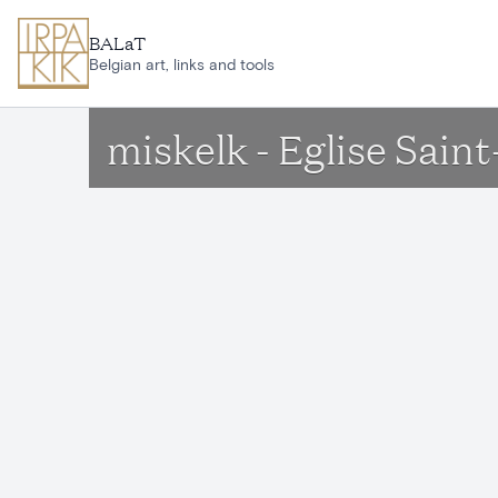
Ga naar hoofdinhoud
BALaT
Belgian art, links and tools
miskelk - Eglise Sain