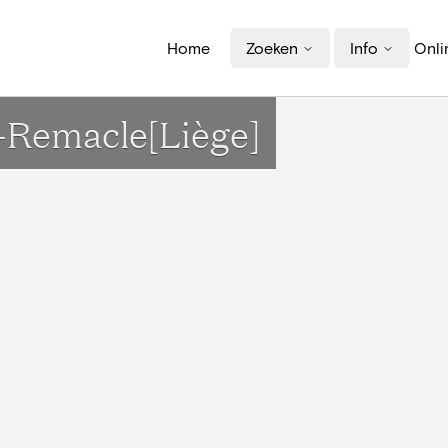
Home
Zoeken
Info
Onli
t-Remacle[Liège]