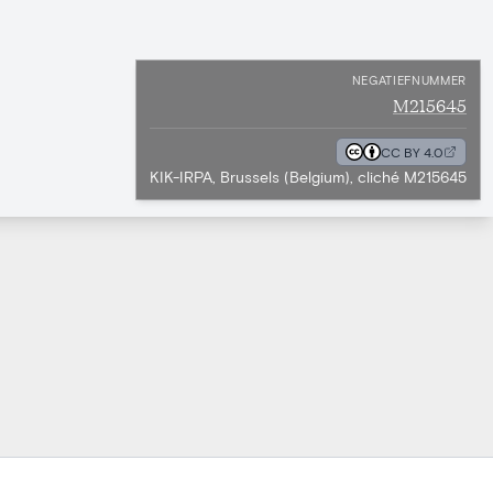
NEGATIEFNUMMER
M215645
CC BY 4.0
KIK-IRPA, Brussels (Belgium), cliché M215645