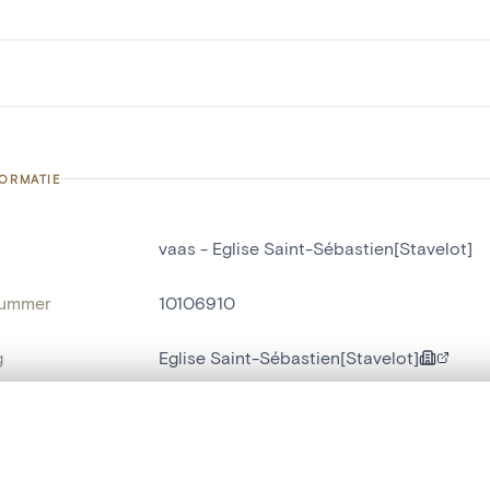
FORMATIE
vaas - Eglise Saint-Sébastien[Stavelot]
nummer
10106910
g
Eglise Saint-Sébastien[Stavelot]
Stavelot[localité]
t een schuifbalk om ze te vergelijken — met gesynchroniseerd zoomen 
naam
vaas
het menu.