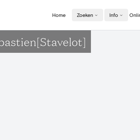
Home
Zoeken
Info
Onli
ébastien[Stavelot]