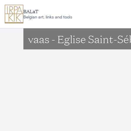
Ga naar hoofdinhoud
BALaT
Belgian art, links and tools
vaas - Eglise Saint-S