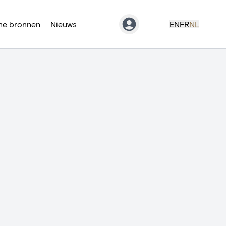
ne bronnen
Nieuws
EN
FR
NL