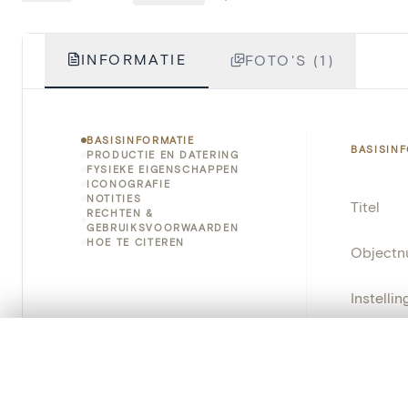
INFORMATIE
FOTO'S (1)
BASISINFORMATIE
BASISIN
PRODUCTIE EN DATERING
FYSIEKE EIGENSCHAPPEN
ICONOGRAFIE
NOTITIES
Titel
RECHTEN &
GEBRUIKSVOORWAARDEN
HOE TE CITEREN
Object
Instellin
Locatie
0/50 foto's
VERGELIJKINGSSET
Zet je afbeeldingen naast elkaar, gelaagd of me
Object
Je kunt deze set altijd opnieuw openen via “Mijn set” in 