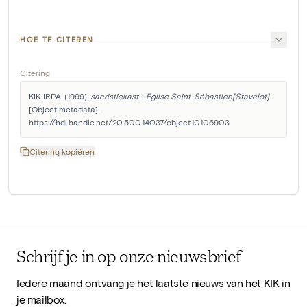
HOE TE CITEREN
Citering
KIK-IRPA. (1999). 
sacristiekast - Eglise Saint-Sébastien[Stavelot]
[Object metadata]. 
https://hdl.handle.net/20.500.14037/object.10106903
Citering kopiëren
Schrijf je in op onze nieuwsbrief
Iedere maand ontvang je het laatste nieuws van het KIK in
je mailbox.