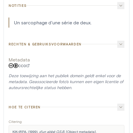
NOTITIES
Un sarcophage d'une série de deux.
RECHTEN & GEBRUIKSVOORWAARDEN
Metadata
CC0
Deze toewijzing aan het publiek domein geldt enkel voor de
metadata. Geassocieerde foto's kunnen een eigen licentie of
auteursrechtelijke status hebben.
HOE TE CITEREN
Citering
KIK-IRPA. (1999). 
d'un abbé O.S.B.
 [Object metadata]. 