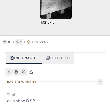
M215718
˅
10106873
INFORMATIE
FOTO'S (1)
BASISINFORMATIE
Titel
d'un abbé O.S.B.