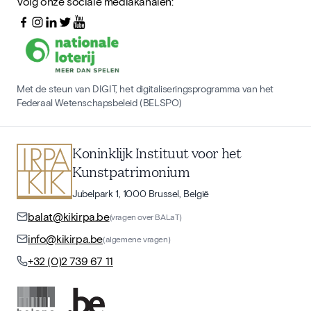
Volg onze sociale mediakanalen:
Met de steun van DIGIT, het digitaliseringsprogramma van het
Federaal Wetenschapsbeleid (BELSPO)
Koninklijk Instituut voor het
Kunstpatrimonium
Jubelpark 1, 1000 Brussel, België
balat@kikirpa.be
(vragen over BALaT)
info@kikirpa.be
(algemene vragen)
+32 (0)2 739 67 11