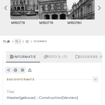
M150778
M150779
M150780
M1507
˅
10106853
INFORMATIE
FOTO'S (7)
DOSSIERS (1)
BASISINFORMATIE
Titel
theater[gebouw] - Construction[Verviers]