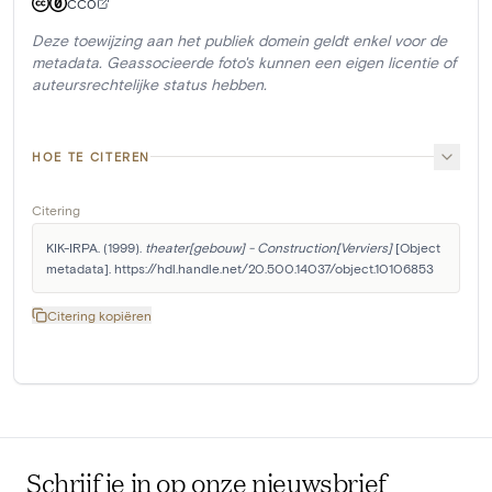
CC0
Deze toewijzing aan het publiek domein geldt enkel voor de
metadata. Geassocieerde foto's kunnen een eigen licentie of
auteursrechtelijke status hebben.
HOE TE CITEREN
Citering
KIK-IRPA. (1999). 
theater[gebouw] - Construction[Verviers]
 [Object 
metadata]. https://hdl.handle.net/20.500.14037/object.10106853
Citering kopiëren
Schrijf je in op onze nieuwsbrief