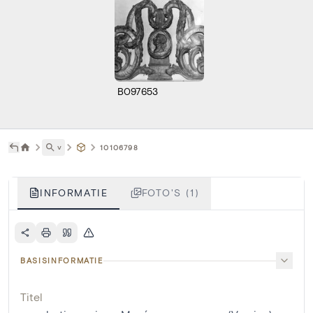
B097653
˅
10106798
INFORMATIE
FOTO'S (1)
BASISINFORMATIE
Titel