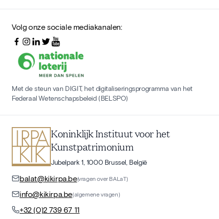
Volg onze sociale mediakanalen:
Met de steun van DIGIT, het digitaliseringsprogramma van het
Federaal Wetenschapsbeleid (BELSPO)
Koninklijk Instituut voor het
Kunstpatrimonium
Jubelpark 1, 1000 Brussel, België
balat@kikirpa.be
(vragen over BALaT)
info@kikirpa.be
(algemene vragen)
+32 (0)2 739 67 11