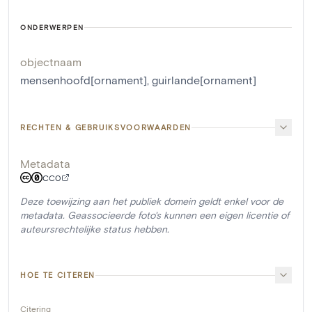
ONDERWERPEN
objectnaam
mensenhoofd[ornament]
,
guirlande[ornament]
RECHTEN & GEBRUIKSVOORWAARDEN
Metadata
CC0
Deze toewijzing aan het publiek domein geldt enkel voor de
metadata. Geassocieerde foto's kunnen een eigen licentie of
auteursrechtelijke status hebben.
HOE TE CITEREN
Citering