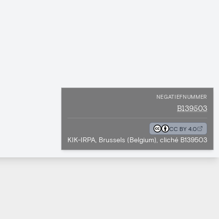
NEGATIEFNUMMER
B139503
CC BY 4.0
KIK-IRPA, Brussels (Belgium), cliché B139503