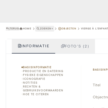
TERUG
HOME
ZOEKEN
˅
OBJECTEN
VIERGE À L'ENFAN
INFORMATIE
FOTO'S (2)
BASISINFORMATIE
BASISIN
PRODUCTIE EN DATERING
FYSIEKE EIGENSCHAPPEN
ICONOGRAFIE
NOTITIES
Titel
RECHTEN &
GEBRUIKSVOORWAARDEN
HOE TE CITEREN
Object