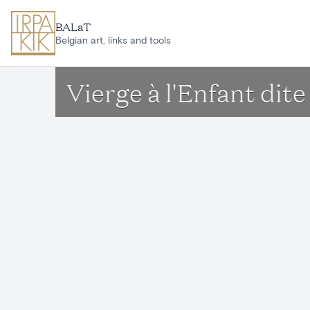
Ga naar hoofdinhoud
BALaT
Belgian art, links and tools
Vierge à l'Enfant dit