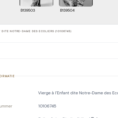
B139503
B139504
T DITE NOTRE-DAME DES ECOLIERS (10106745)
FORMATIE
Vierge à l'Enfant dite Notre-Dame des Ec
nummer
10106745