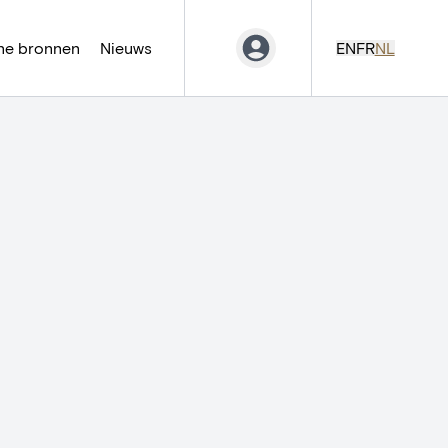
ne bronnen
Nieuws
EN
FR
NL