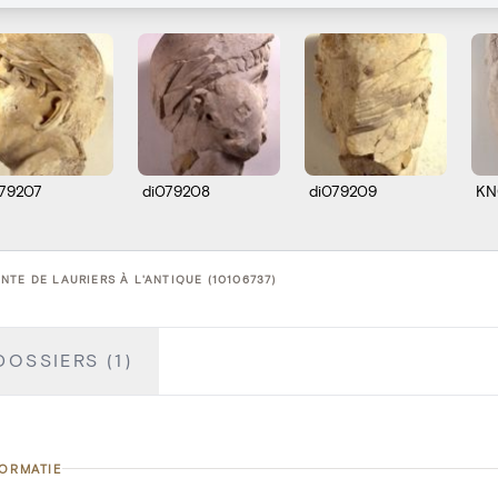
079207
di079208
di079209
KN
NTE DE LAURIERS À L'ANTIQUE (10106737)
DOSSIERS (1)
FORMATIE