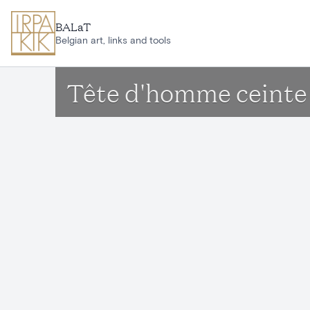
Ga naar hoofdinhoud
BALaT
Belgian art, links and tools
Tête d'homme ceinte d