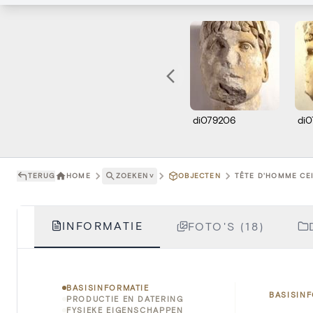
di079206
di
TERUG
HOME
ZOEKEN
˅
OBJECTEN
TÊTE D'HOMME CEI
INFORMATIE
FOTO'S (18)
BASISINFORMATIE
BASISIN
PRODUCTIE EN DATERING
FYSIEKE EIGENSCHAPPEN