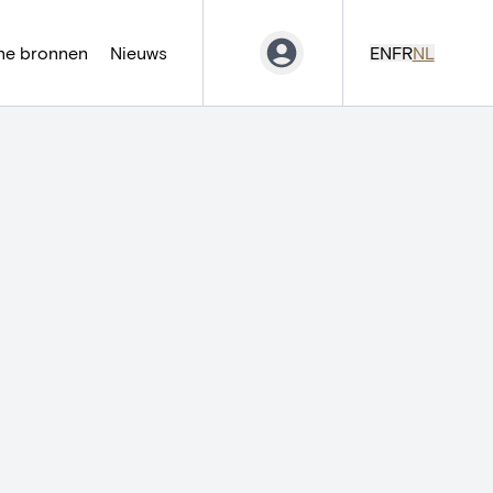
ne bronnen
Nieuws
EN
FR
NL