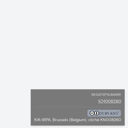
NEGATIEFNUMMER
KN008260
CC BY 4.0
KIK-IRPA, Brussels (Belgium), cliché KN008260