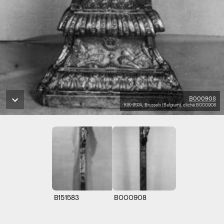
B000908
KIK-IRPA, Brussels (Belgium), cliché B000908
B151583
B000908