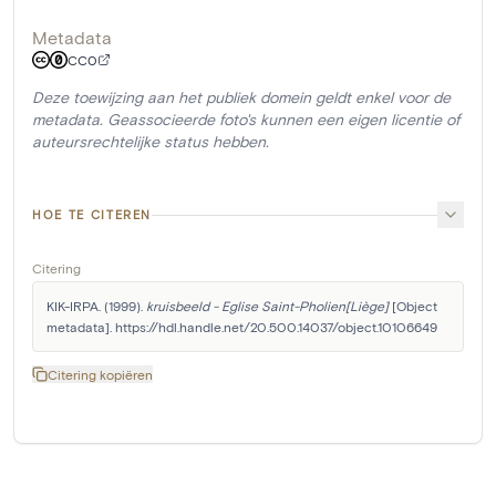
Metadata
CC0
Deze toewijzing aan het publiek domein geldt enkel voor de
metadata. Geassocieerde foto's kunnen een eigen licentie of
auteursrechtelijke status hebben.
HOE TE CITEREN
Citering
KIK-IRPA. (1999). 
kruisbeeld - Eglise Saint-Pholien[Liège]
 [Object 
metadata]. https://hdl.handle.net/20.500.14037/object.10106649
Citering kopiëren