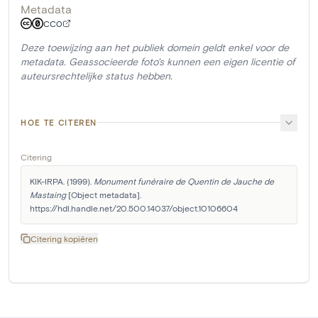
Metadata
CC0
Deze toewijzing aan het publiek domein geldt enkel voor de
metadata. Geassocieerde foto's kunnen een eigen licentie of
auteursrechtelijke status hebben.
HOE TE CITEREN
Citering
KIK-IRPA. (1999). 
Monument funéraire de Quentin de Jauche de 
Mastaing
 [Object metadata]. 
https://hdl.handle.net/20.500.14037/object.10106604
Citering kopiëren