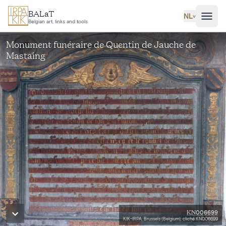
Ga naar hoofdinhoud
BALaT
NL
˅
Belgian art, links and tools
Monument funéraire de Quentin de Jauche de
Mastaing
KN006699
KIK-IRPA, Brussels (Belgium), cliché KN006699