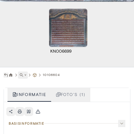
KN006699
˅
10106604
INFORMATIE
FOTO'S (1)
BASISINFORMATIE