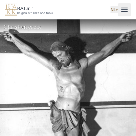
Ga naar hoofdinhoud
BALaT
NL
˅
Belgian art, links and tools
Christ en croix