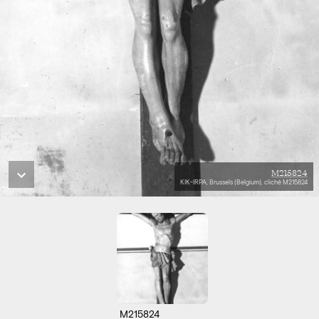
M215824
KIK-IRPA, Brussels (Belgium), cliché M215824
M215824