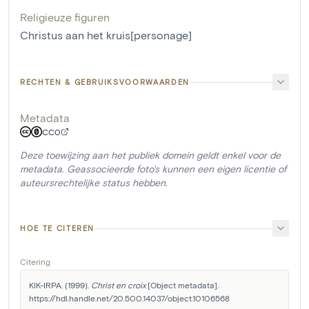
Religieuze figuren
Christus aan het kruis[personage]
RECHTEN & GEBRUIKSVOORWAARDEN
Metadata
CC0
Deze toewijzing aan het publiek domein geldt enkel voor de
metadata. Geassocieerde foto's kunnen een eigen licentie of
auteursrechtelijke status hebben.
HOE TE CITEREN
Citering
KIK-IRPA. (1999). 
Christ en croix
 [Object metadata]. 
https://hdl.handle.net/20.500.14037/object.10106568