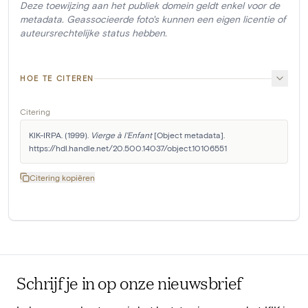
Deze toewijzing aan het publiek domein geldt enkel voor de
metadata. Geassocieerde foto's kunnen een eigen licentie of
auteursrechtelijke status hebben.
HOE TE CITEREN
Citering
KIK-IRPA. (1999). 
Vierge à l'Enfant
 [Object metadata]. 
https://hdl.handle.net/20.500.14037/object.10106551
Citering kopiëren
Schrijf je in op onze nieuwsbrief