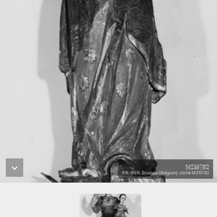
M215782
KIK-IRPA, Brussels (Belgium), cliché M215782