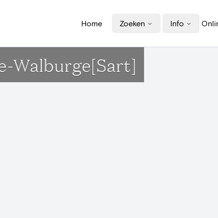
Home
Zoeken
Info
Onli
nte-Walburge[Sart]