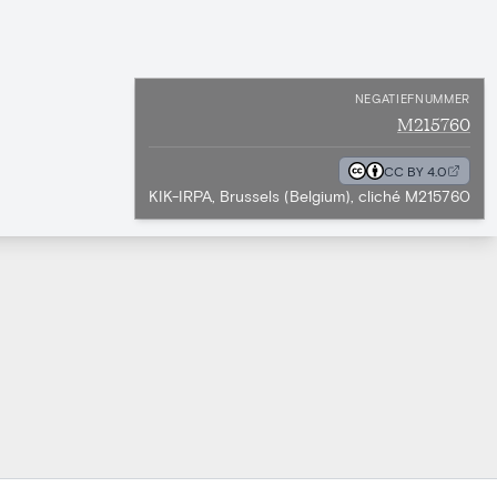
NEGATIEFNUMMER
M215760
CC BY 4.0
KIK-IRPA, Brussels (Belgium), cliché M215760