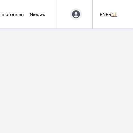
ne bronnen
Nieuws
EN
FR
NL