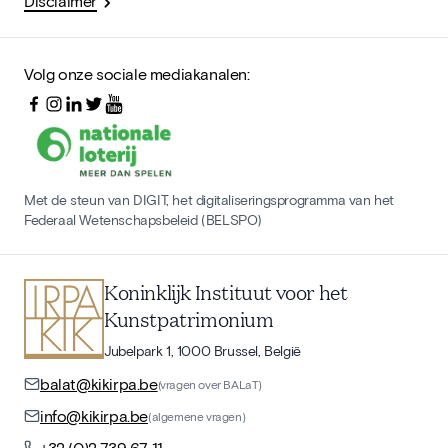
Disclaimer
Volg onze sociale mediakanalen:
Met de steun van DIGIT, het digitaliseringsprogramma van het
Federaal Wetenschapsbeleid (BELSPO)
Koninklijk Instituut voor het
Kunstpatrimonium
Jubelpark 1, 1000 Brussel, België
balat@kikirpa.be
(vragen over BALaT)
info@kikirpa.be
(algemene vragen)
+32 (0)2 739 67 11