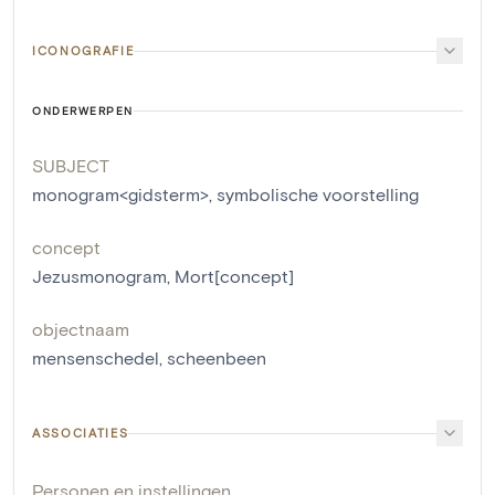
ICONOGRAFIE
ONDERWERPEN
SUBJECT
monogram<gidsterm>
,
symbolische voorstelling
concept
Jezusmonogram
,
Mort[concept]
objectnaam
mensenschedel
,
scheenbeen
ASSOCIATIES
Personen en instellingen