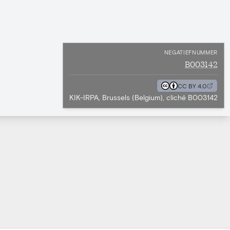
NEGATIEFNUMMER
B003142
CC BY 4.0
KIK-IRPA, Brussels (Belgium), cliché B003142