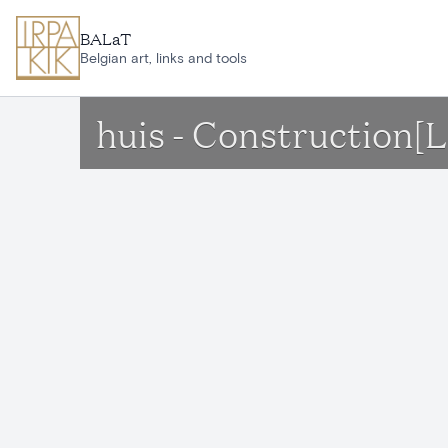
Ga naar hoofdinhoud
BALaT
Belgian art, links and tools
huis - Construction[L