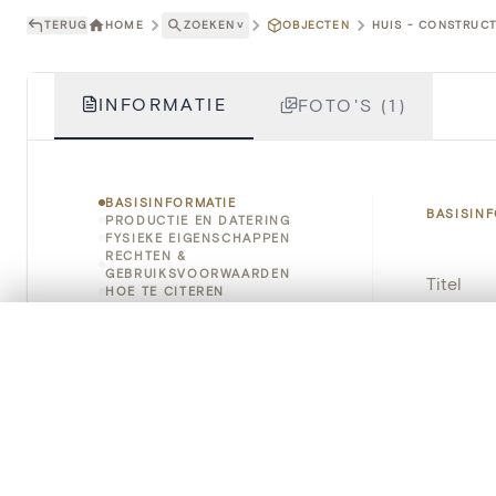
TERUG
HOME
ZOEKEN
˅
OBJECTEN
HUIS - CONSTRUCT
INFORMATIE
FOTO'S (1)
BASISINFORMATIE
BASISIN
PRODUCTIE EN DATERING
FYSIEKE EIGENSCHAPPEN
RECHTEN &
GEBRUIKSVOORWAARDEN
Titel
HOE TE CITEREN
Object
0/50 foto's
VERGELIJKINGSSET
Zet je afbeeldingen naast elkaar, gelaagd of me
Instellin
Je kunt deze set altijd opnieuw openen via “Mijn set” in 
Locatie
Je vergelijki