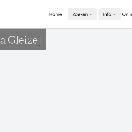
Home
Zoeken
Info
Onli
a Gleize]