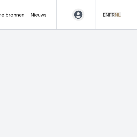
ne bronnen
Nieuws
EN
FR
NL