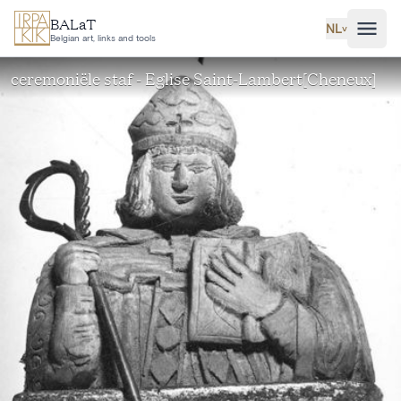
Ga naar hoofdinhoud
BALaT
NL
˅
Belgian art, links and tools
ceremoniële staf - Eglise Saint-Lambert[Cheneux]