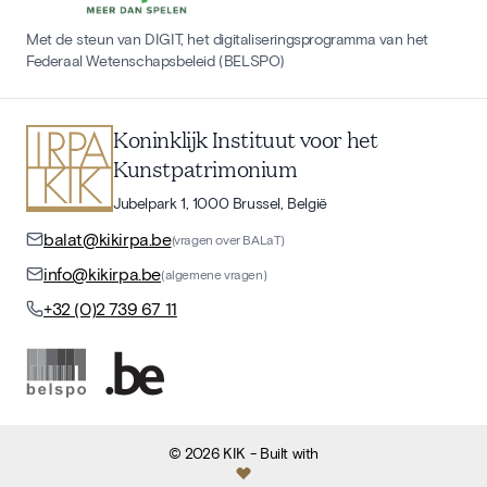
Met de steun van DIGIT, het digitaliseringsprogramma van het
Federaal Wetenschapsbeleid (BELSPO)
Koninklijk Instituut voor het
Kunstpatrimonium
Jubelpark 1, 1000 Brussel, België
balat@kikirpa.be
(vragen over BALaT)
info@kikirpa.be
(algemene vragen)
+32 (0)2 739 67 11
©
2026
KIK
- Built with