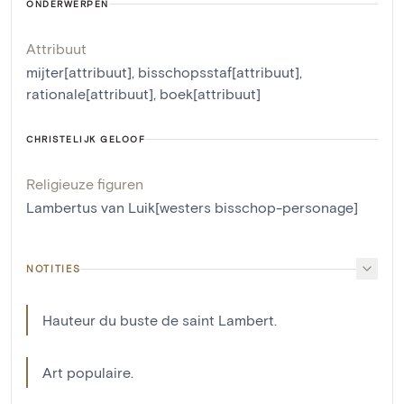
ONDERWERPEN
Attribuut
mijter[attribuut]
,
bisschopsstaf[attribuut]
,
rationale[attribuut]
,
boek[attribuut]
CHRISTELIJK GELOOF
Religieuze figuren
Lambertus van Luik[westers bisschop-personage]
NOTITIES
Hauteur du buste de saint Lambert.
Art populaire.