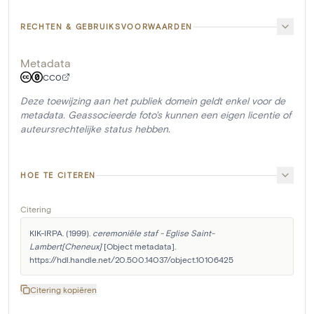
RECHTEN & GEBRUIKSVOORWAARDEN
Metadata
CC0
Deze toewijzing aan het publiek domein geldt enkel voor de
metadata. Geassocieerde foto's kunnen een eigen licentie of
auteursrechtelijke status hebben.
HOE TE CITEREN
Citering
KIK-IRPA. (1999). 
ceremoniële staf - Eglise Saint-
Lambert[Cheneux]
 [Object metadata]. 
https://hdl.handle.net/20.500.14037/object.10106425
Citering kopiëren