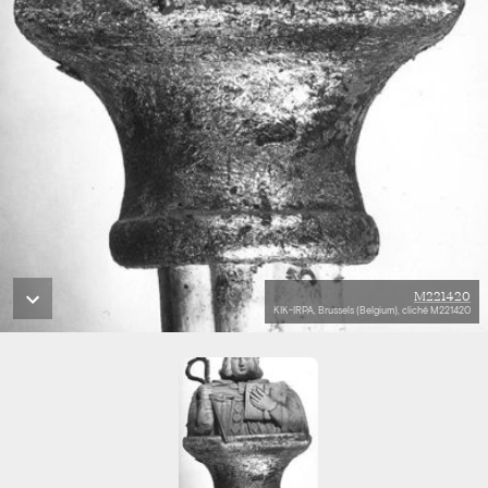
M221420
KIK-IRPA, Brussels (Belgium), cliché M221420