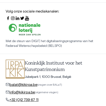
Volg onze sociale mediakanalen:
Met de steun van DIGIT, het digitaliseringsprogramma van het
Federaal Wetenschapsbeleid (BELSPO)
Koninklijk Instituut voor het
Kunstpatrimonium
Jubelpark 1, 1000 Brussel, België
balat@kikirpa.be
(vragen over BALaT)
info@kikirpa.be
(algemene vragen)
+32 (0)2 739 67 11