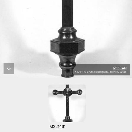
M221461
KIK-IRPA, Brussels (Belgium), cliché M221461
M221461