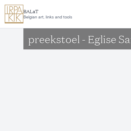
Ga naar hoofdinhoud
BALaT
Belgian art, links and tools
preekstoel - Eglise 