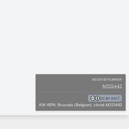
NEGATIEFNUMMER
M221442
CC BY 4.0
KIK-IRPA, Brussels (Belgium), cliché M221442