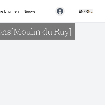
ne bronnen
Nieuws
EN
FR
NL
ons[Moulin du Ruy]