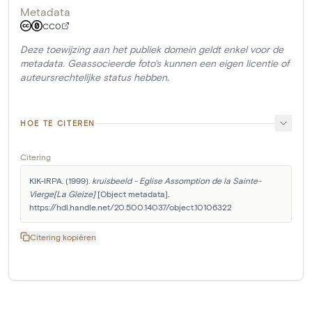
Metadata
CC0
Deze toewijzing aan het publiek domein geldt enkel voor de
metadata. Geassocieerde foto's kunnen een eigen licentie of
auteursrechtelijke status hebben.
HOE TE CITEREN
Citering
KIK-IRPA. (1999). 
kruisbeeld - Eglise Assomption de la Sainte-
Vierge[La Gleize]
 [Object metadata]. 
https://hdl.handle.net/20.500.14037/object.10106322
Citering kopiëren