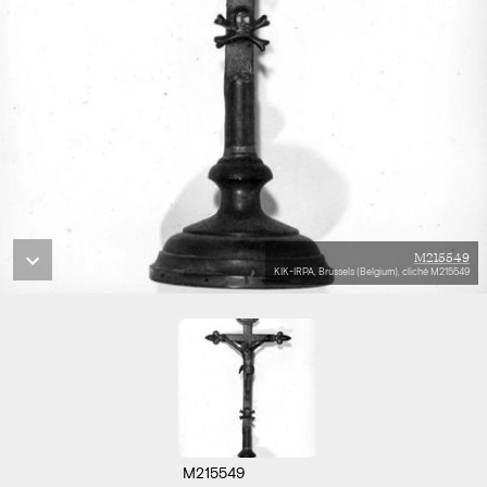
M215549
KIK-IRPA, Brussels (Belgium), cliché M215549
M215549