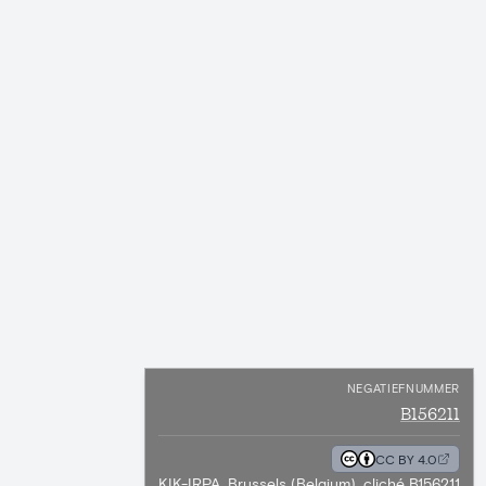
NEGATIEFNUMMER
B156211
CC BY 4.0
KIK-IRPA, Brussels (Belgium), cliché B156211