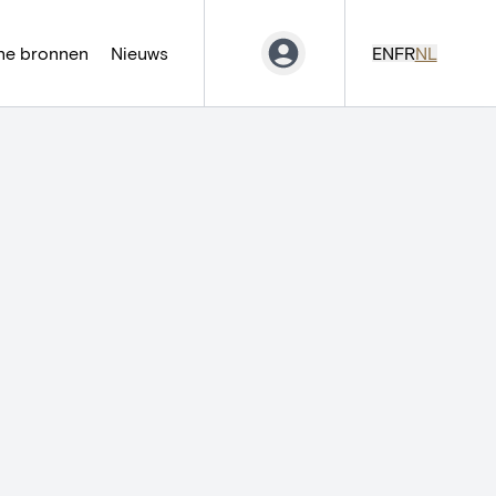
ne bronnen
Nieuws
EN
FR
NL