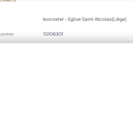
FORMATIE
koorzetel - Eglise Saint-Nicolas[Liège]
nummer
10106301
g
Eglise Saint-Nicolas[Liège]
t een schuifbalk om ze te vergelijken — met gesynchroniseerd zoomen 
Luik[deelgemeente]
het menu.
naam
koorzetel
ngsset is leeg. Voeg foto's toe vanuit zoekresultaten of detailpagina's o
t identifier
hdl:20.500.14037/object.10106301
IE EN DATERING