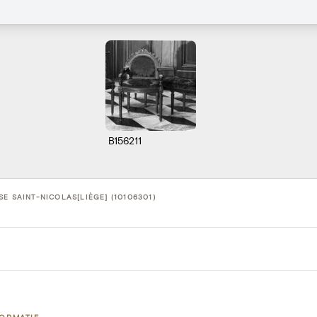
B156211
SE SAINT-NICOLAS[LIÈGE] (10106301)