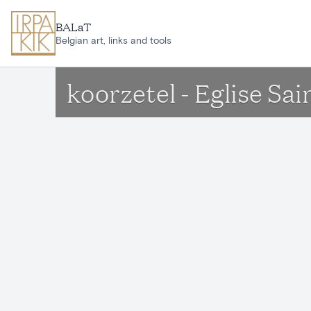
Ga naar hoofdinhoud
BALaT
Belgian art, links and tools
koorzetel - Eglise Sai