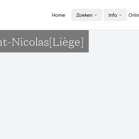
Home
Zoeken
Info
Onli
nt-Nicolas[Liège]