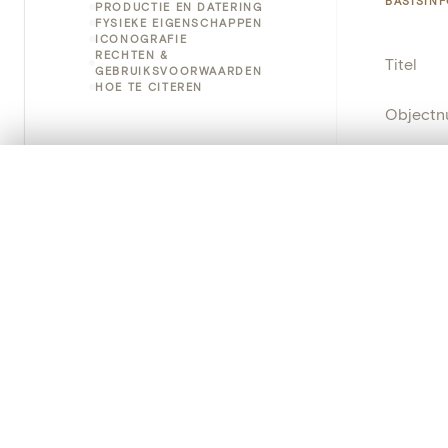
BASISIN
PRODUCTIE EN DATERING
FYSIEKE EIGENSCHAPPEN
ICONOGRAFIE
RECHTEN &
Titel
GEBRUIKSVOORWAARDEN
HOE TE CITEREN
Object
Instellin
0/50 foto's
VERGELIJKINGSSET
Zet je afbeeldingen naast elkaar, gelaagd of me
Locatie
Je kunt deze set altijd opnieuw openen via “Mijn set” in 
Object
Je vergelijki
Persisten
Alles wissen
PRODUCT