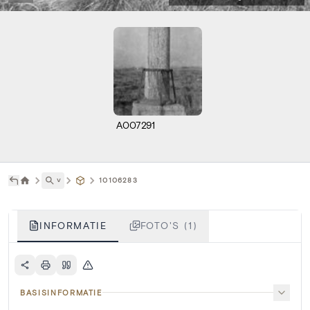
A007291
˅
10106283
INFORMATIE
FOTO'S (1)
BASISINFORMATIE