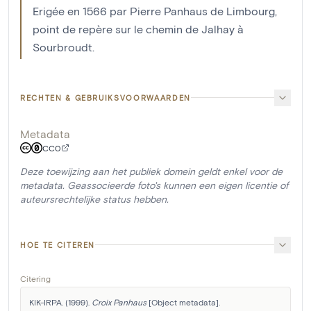
Erigée en 1566 par Pierre Panhaus de Limbourg,
point de repère sur le chemin de Jalhay à
Sourbroudt.
RECHTEN & GEBRUIKSVOORWAARDEN
Metadata
CC0
Deze toewijzing aan het publiek domein geldt enkel voor de
metadata. Geassocieerde foto's kunnen een eigen licentie of
auteursrechtelijke status hebben.
HOE TE CITEREN
Citering
KIK-IRPA. (1999). 
Croix Panhaus
 [Object metadata]. 