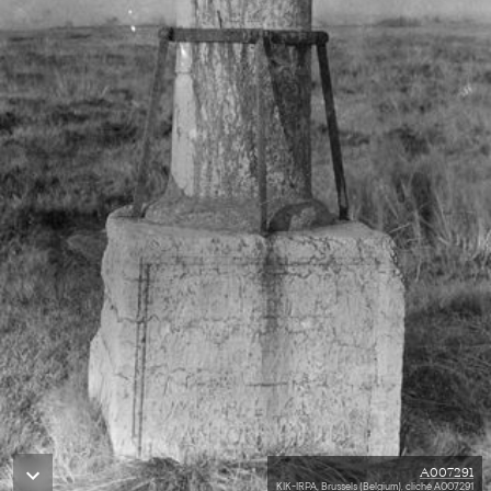
A007291
KIK-IRPA, Brussels (Belgium), cliché A007291