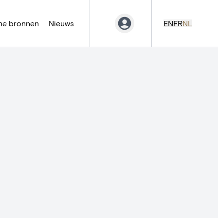
ne bronnen
Nieuws
EN
FR
NL