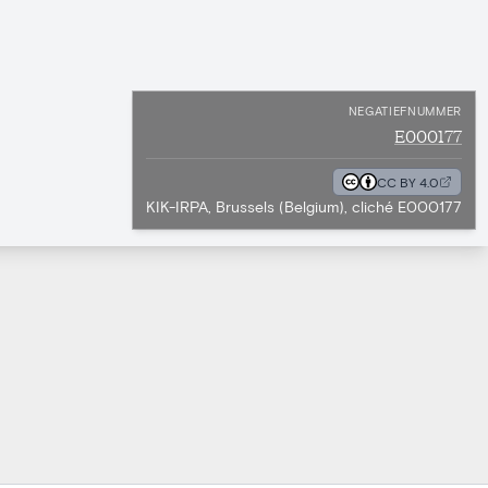
NEGATIEFNUMMER
E000177
CC BY 4.0
KIK-IRPA, Brussels (Belgium), cliché E000177