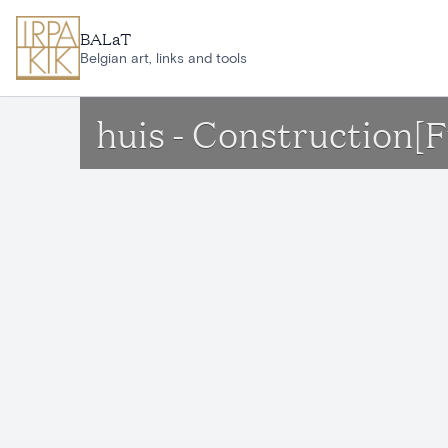
Ga naar hoofdinhoud
BALaT
Belgian art, links and tools
huis - Construction