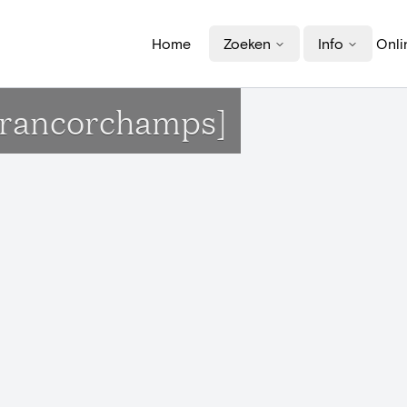
Home
Zoeken
Info
Onli
[Francorchamps]