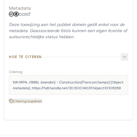
Metadata
CC0
Deze toewijzing aan het publiek domein geldt enkel voor de
metadata. Geassocieerde foto's kunnen een eigen licentie of
auteursrechtelijke status hebben.
HOE TE CITEREN
Citering
KIK-IRPA. (1999). 
boerderij - Construction[Francorchamps]
 [Object 
metadata]. https://hdl.handle.net/20.500.14037/object.10106269
Citering kopiëren