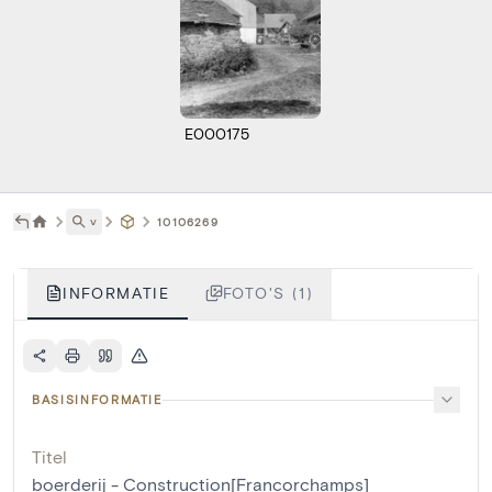
E000175
˅
10106269
INFORMATIE
FOTO'S (1)
BASISINFORMATIE
Titel
boerderij - Construction[Francorchamps]