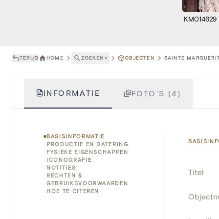
KM014629
TERUG
HOME
ZOEKEN
˅
OBJECTEN
SAINTE MARGUERIT
INFORMATIE
FOTO'S (4)
BASISINFORMATIE
BASISIN
PRODUCTIE EN DATERING
FYSIEKE EIGENSCHAPPEN
ICONOGRAFIE
NOTITIES
Titel
RECHTEN &
GEBRUIKSVOORWAARDEN
HOE TE CITEREN
Object