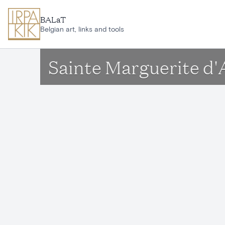
Ga naar hoofdinhoud
BALaT
Belgian art, links and tools
Sainte Marguerite d'