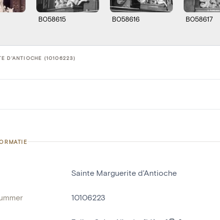
B058615
B058616
B058617
E D'ANTIOCHE (10106223)
FORMATIE
Sainte Marguerite d'Antioche
nummer
10106223