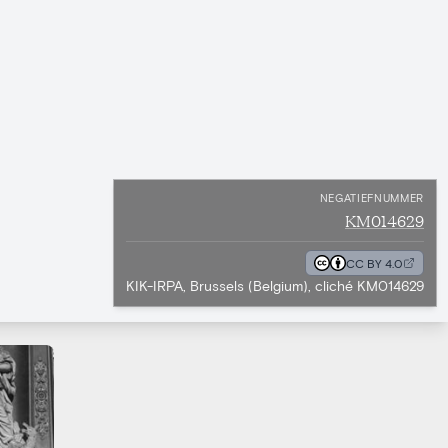
NEGATIEFNUMMER
KM014629
CC BY 4.0
KIK-IRPA, Brussels (Belgium), cliché KM014629