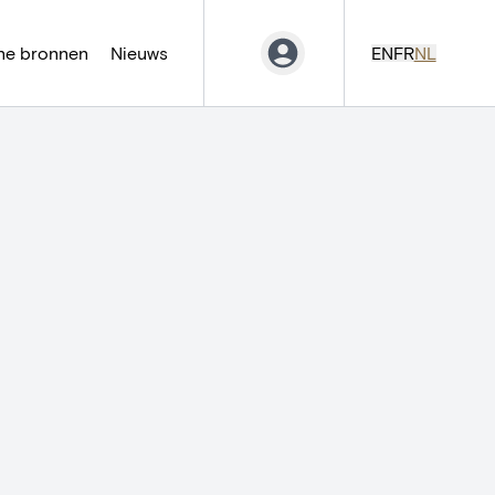
ne bronnen
Nieuws
EN
FR
NL