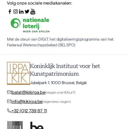
Volg onze sociale mediakanalen:
Met de steun van DIGIT, het digitaliseringsprogramma van het
Federaal Wetenschapsbeleid (BELSPO)
Koninklijk Instituut voor het
Kunstpatrimonium
Jubelpark 1, 1000 Brussel, België
balat@kikirpa.be
(vragen over BALaT)
info@kikirpa.be
(algemene vragen)
+32 (0)2 739 67 11