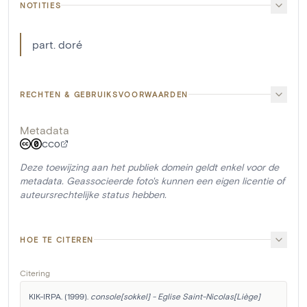
NOTITIES
part. doré
RECHTEN & GEBRUIKSVOORWAARDEN
Metadata
CC0
Deze toewijzing aan het publiek domein geldt enkel voor de
metadata. Geassocieerde foto's kunnen een eigen licentie of
auteursrechtelijke status hebben.
HOE TE CITEREN
Citering
KIK-IRPA. (1999). 
console[sokkel] - Eglise Saint-Nicolas[Liège]