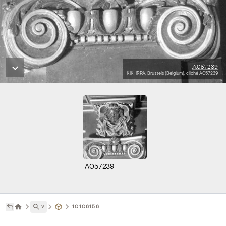
A057239
KIK-IRPA, Brussels (Belgium), cliché A057239
A057239
˅
10106156