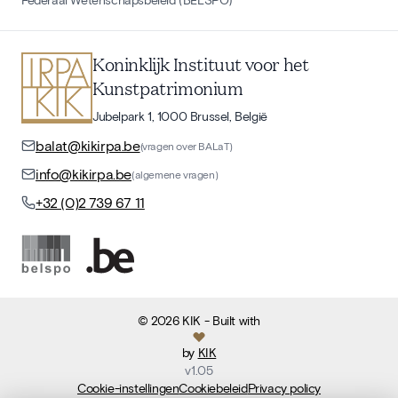
Koninklijk Instituut voor het
Kunstpatrimonium
Jubelpark 1, 1000 Brussel, België
balat@kikirpa.be
(vragen over BALaT)
info@kikirpa.be
(algemene vragen)
+32 (0)2 739 67 11
©
2026
KIK
- Built with
by
KIK
v
1.05
Cookie-instellingen
Cookiebeleid
Privacy policy