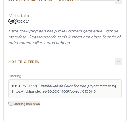
RECHTEN & GEBRUIKSVOORWAARDEN
Metadata
CC0
Deze toewijzing aan het publiek domein geldt enkel voor de
metadata. Geassocieerde foto's kunnen een eigen licentie of
auteursrechtelijke status hebben.
HOE TE CITEREN
Citering
KIK-IRPA. (1999). 
L'incrédulité de Saint Thomas
 [Object metadata]. 
https://hdl.handle.net/20.500.14037/object.10106145
Citering kopiëren