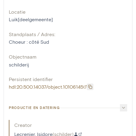
Locatie
Luik[deelgemeente]
Standplaats / Adres:
Choeur : côté Sud
Objectnaam
schilderij
Persistent identifier
hdl:20.500.14037/object.10106145
PRODUCTIE EN DATERING
Creator
Lecrenier, Isidore
(
schilder
)