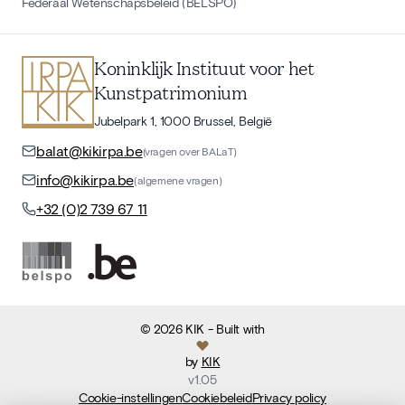
Federaal Wetenschapsbeleid (BELSPO)
Koninklijk Instituut voor het
Kunstpatrimonium
Jubelpark 1, 1000 Brussel, België
balat@kikirpa.be
(vragen over BALaT)
info@kikirpa.be
(algemene vragen)
+32 (0)2 739 67 11
©
2026
KIK
- Built with
by
KIK
v
1.05
Cookie-instellingen
Cookiebeleid
Privacy policy