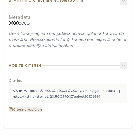
RECHTEN & GEBRUIKSVOORWAARDEN
Metadata
CC0
Deze toewijzing aan het publiek domein geldt enkel voor de
metadata. Geassocieerde foto's kunnen een eigen licentie of
auteursrechtelijke status hebben.
HOE TE CITEREN
Citering
KIK-IRPA. (1999). 
Entrée du Christ à Jérusalem
 [Object metadata]. 
https://hdl.handle.net/20.500.14037/object.10106144
Citering kopiëren