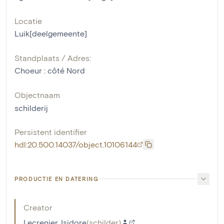
Locatie
Luik[deelgemeente]
Standplaats / Adres:
Choeur : côté Nord
Objectnaam
schilderij
Persistent identifier
hdl:20.500.14037/object.10106144
PRODUCTIE EN DATERING
Creator
Lecrenier, Isidore
(
schilder
)