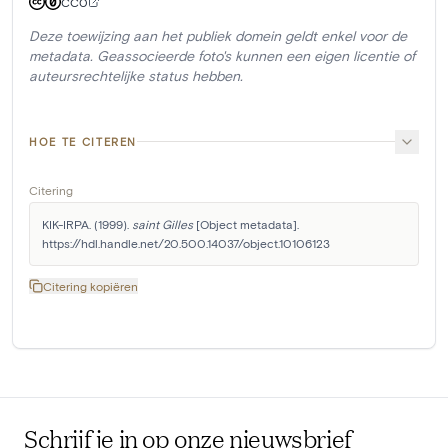
CC0
Deze toewijzing aan het publiek domein geldt enkel voor de
metadata. Geassocieerde foto's kunnen een eigen licentie of
auteursrechtelijke status hebben.
HOE TE CITEREN
Citering
KIK-IRPA. (1999). 
saint Gilles
 [Object metadata]. 
https://hdl.handle.net/20.500.14037/object.10106123
Citering kopiëren
Schrijf je in op onze nieuwsbrief