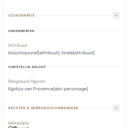
ICONOGRAFIE
ONDERWERPEN
Attribuut
bisschopsstaf[attribuut]
,
hinde[attribuut]
CHRISTELIJK GELOOF
Religieuze figuren
Egidius van Provence[abt-personage]
RECHTEN & GEBRUIKSVOORWAARDEN
Metadata