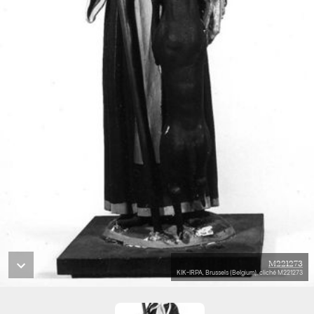
M221273
KIK-IRPA, Brussels (Belgium), cliché M221273