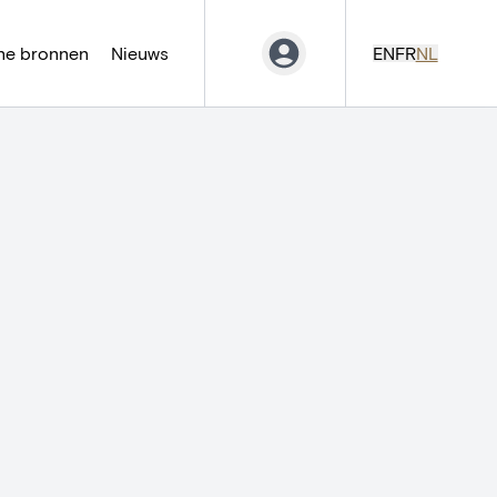
ne bronnen
Nieuws
EN
FR
NL