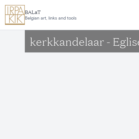
Ga naar hoofdinhoud
BALaT
Belgian art, links and tools
kerkkandelaar - Eglis