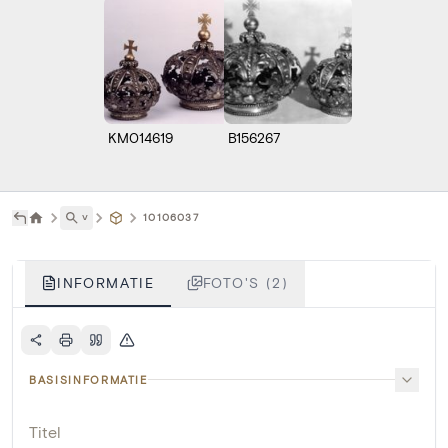
KM014619
B156267
˅
10106037
INFORMATIE
FOTO'S (2)
BASISINFORMATIE
Titel