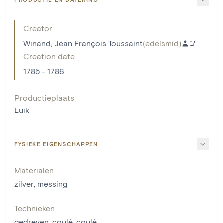
Creator
Winand, Jean François Toussaint
(
edelsmid
)
Creation date
1785 - 1786
Productieplaats
Luik
FYSIEKE EIGENSCHAPPEN
Materialen
zilver
,
messing
Technieken
gedreven
,
coulé
,
coulé