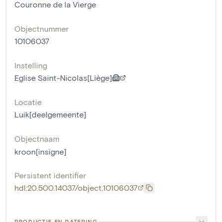
Couronne de la Vierge
Objectnummer
10106037
Instelling
Eglise Saint-Nicolas[Liège]
Locatie
Luik[deelgemeente]
Objectnaam
kroon[insigne]
Persistent identifier
hdl:20.500.14037/object.10106037
PRODUCTIE EN DATERING