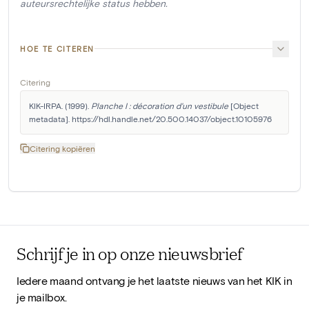
auteursrechtelijke status hebben.
HOE TE CITEREN
Citering
KIK-IRPA. (1999). 
Planche I : décoration d'un vestibule
 [Object 
metadata]. https://hdl.handle.net/20.500.14037/object.10105976
Citering kopiëren
Schrijf je in op onze nieuwsbrief
Iedere maand ontvang je het laatste nieuws van het KIK in
je mailbox.