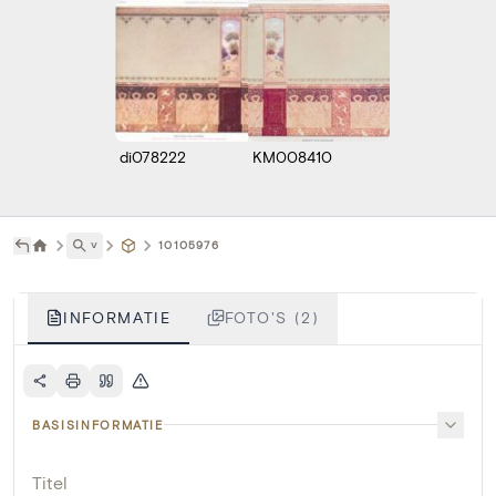
di078222
KM008410
˅
10105976
INFORMATIE
FOTO'S (2)
BASISINFORMATIE
Titel