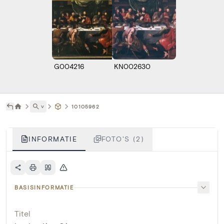
G004216
KN002630
˅
10105962
INFORMATIE
FOTO'S (2)
BASISINFORMATIE
Titel