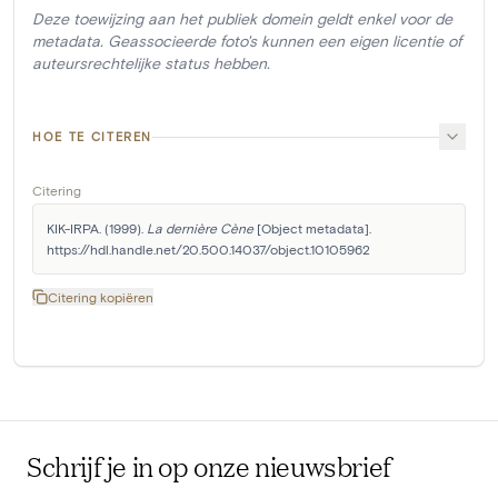
Deze toewijzing aan het publiek domein geldt enkel voor de
metadata. Geassocieerde foto's kunnen een eigen licentie of
auteursrechtelijke status hebben.
HOE TE CITEREN
Citering
KIK-IRPA. (1999). 
La dernière Cène
 [Object metadata]. 
https://hdl.handle.net/20.500.14037/object.10105962
Citering kopiëren
Schrijf je in op onze nieuwsbrief