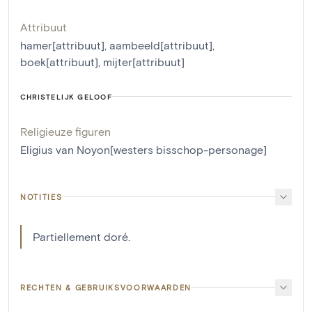
Attribuut
hamer[attribuut]
,
aambeeld[attribuut]
,
boek[attribuut]
,
mijter[attribuut]
CHRISTELIJK GELOOF
Religieuze figuren
Eligius van Noyon[westers bisschop-personage]
NOTITIES
Partiellement doré.
RECHTEN & GEBRUIKSVOORWAARDEN