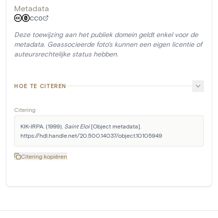
Metadata
CC0
Deze toewijzing aan het publiek domein geldt enkel voor de
metadata. Geassocieerde foto's kunnen een eigen licentie of
auteursrechtelijke status hebben.
HOE TE CITEREN
Citering
KIK-IRPA. (1999). 
Saint Eloi
 [Object metadata]. 
https://hdl.handle.net/20.500.14037/object.10105949
Citering kopiëren