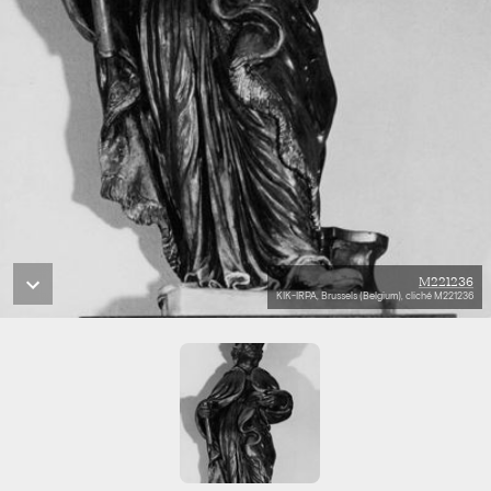
M221236
KIK-IRPA, Brussels (Belgium), cliché M221236