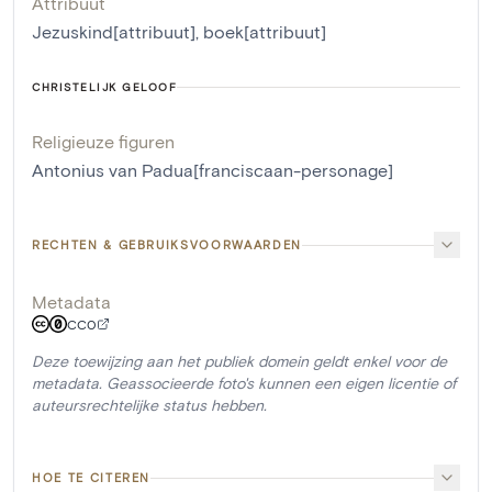
Attribuut
Jezuskind[attribuut]
,
boek[attribuut]
CHRISTELIJK GELOOF
Religieuze figuren
Antonius van Padua[franciscaan-personage]
RECHTEN & GEBRUIKSVOORWAARDEN
Metadata
CC0
Deze toewijzing aan het publiek domein geldt enkel voor de
metadata. Geassocieerde foto's kunnen een eigen licentie of
auteursrechtelijke status hebben.
HOE TE CITEREN