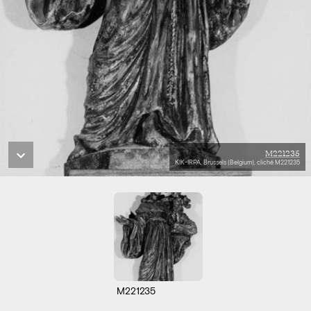
M221235
KIK-IRPA, Brussels (Belgium), cliché M221235
M221235