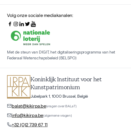
Volg onze sociale mediakanalen:
Met de steun van DIGIT, het digitaliseringsprogramma van het
Federaal Wetenschapsbeleid (BELSPO)
Koninklijk Instituut voor het
Kunstpatrimonium
Jubelpark 1, 1000 Brussel, België
balat@kikirpa.be
(vragen over BALaT)
info@kikirpa.be
(algemene vragen)
+32 (0)2 739 67 11