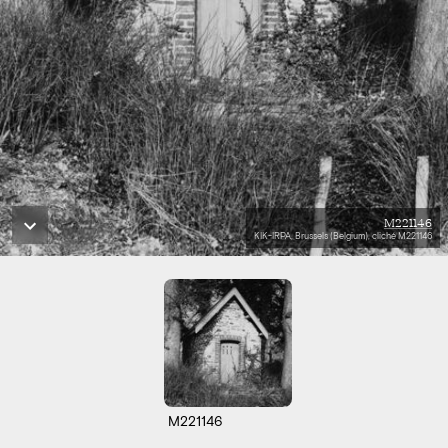
M221146
KIK-IRPA, Brussels (Belgium), cliché M221146
M221146