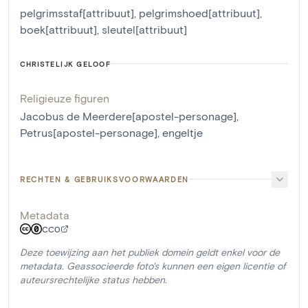
pelgrimsstaf[attribuut]
,
pelgrimshoed[attribuut]
,
boek[attribuut]
,
sleutel[attribuut]
CHRISTELIJK GELOOF
Religieuze figuren
Jacobus de Meerdere[apostel-personage]
,
Petrus[apostel-personage]
,
engeltje
RECHTEN & GEBRUIKSVOORWAARDEN
Metadata
CC0
Deze toewijzing aan het publiek domein geldt enkel voor de
metadata. Geassocieerde foto's kunnen een eigen licentie of
auteursrechtelijke status hebben.