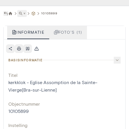
˅
10105899
INFORMATIE
FOTO'S (1)
BASISINFORMATIE
Titel
kerkklok - Eglise Assomption de la Sainte-
Vierge[Bra-sur-Lienne]
Objectnummer
10105899
Instelling