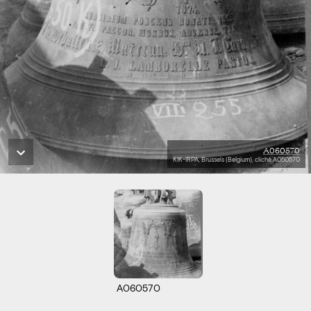
A060570
KIK-IRPA, Brussels (Belgium), cliché A060570
A060570