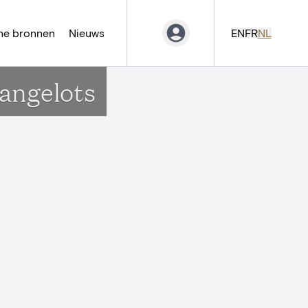
ne bronnen
Nieuws
EN
FR
NL
'angelots