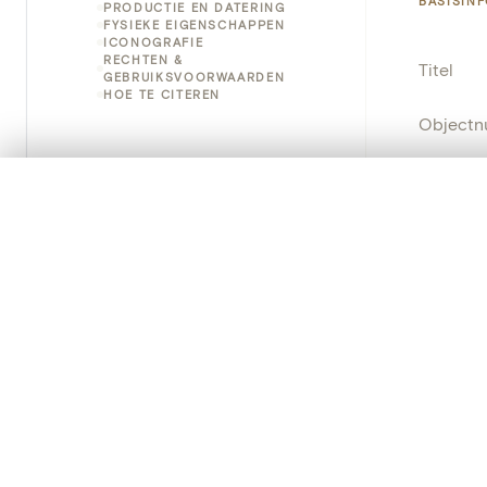
BASISIN
PRODUCTIE EN DATERING
FYSIEKE EIGENSCHAPPEN
ICONOGRAFIE
RECHTEN &
Titel
GEBRUIKSVOORWAARDEN
HOE TE CITEREN
Object
Instellin
0/50 foto's
VERGELIJKINGSSET
Zet je afbeeldingen naast elkaar, gelaagd of me
Locatie
Je kunt deze set altijd opnieuw openen via “Mijn set” in 
Standpla
Je vergelijki
Object
Alles wissen
Persisten