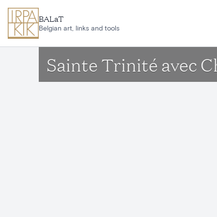
Ga naar hoofdinhoud
BALaT
Belgian art, links and tools
Sainte Trinité avec 