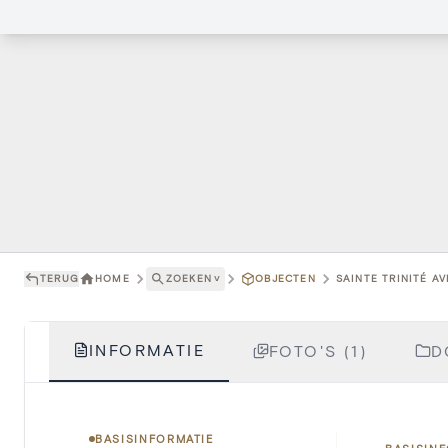
TERUG
HOME
ZOEKEN
˅
OBJECTEN
SAINTE TRINITÉ A
INFORMATIE
FOTO'S (1)
D
BASISINFORMATIE