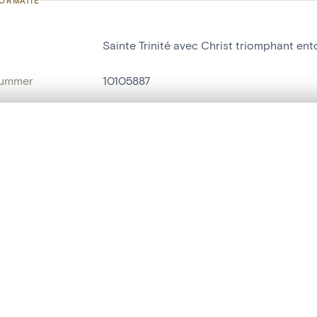
FORMATIE
Sainte Trinité avec Christ triomphant ent
nummer
10105887
g
Eglise Assomption de la Sainte-Vierge[B
t een schuifbalk om ze te vergelijken — met gesynchroniseerd zoomen 
Bra-sur-Lienne
het menu.
ats / Adres:
Retable de l'autel majeur
ngsset is leeg. Voeg foto's toe vanuit zoekresultaten of detailpagina's o
naam
schilderij
t identifier
hdl:20.500.14037/object.10105887