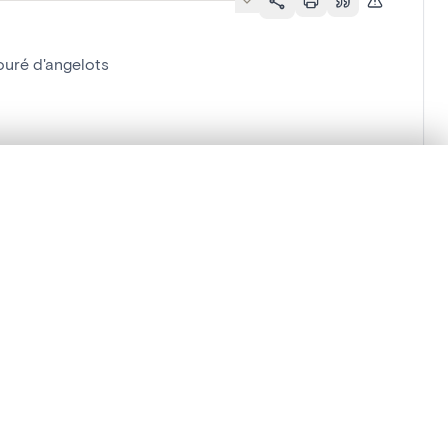
ouré d'angelots
ra-sur-Lienne]
en verschuiven.
m te beginnen.
Vergelijken in expertviewer