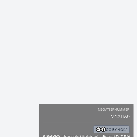
NEGATIEFNUMMER
M221159
CC BY 4.0
KIK-IRPA, Brussels (Belgium), cliché M221159