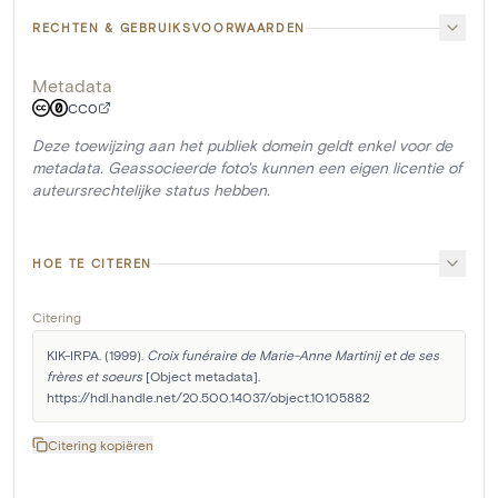
RECHTEN & GEBRUIKSVOORWAARDEN
Metadata
CC0
Deze toewijzing aan het publiek domein geldt enkel voor de
metadata. Geassocieerde foto's kunnen een eigen licentie of
auteursrechtelijke status hebben.
HOE TE CITEREN
Citering
KIK-IRPA. (1999). 
Croix funéraire de Marie-Anne Martinij et de ses 
frères et soeurs
 [Object metadata]. 
https://hdl.handle.net/20.500.14037/object.10105882
Citering kopiëren