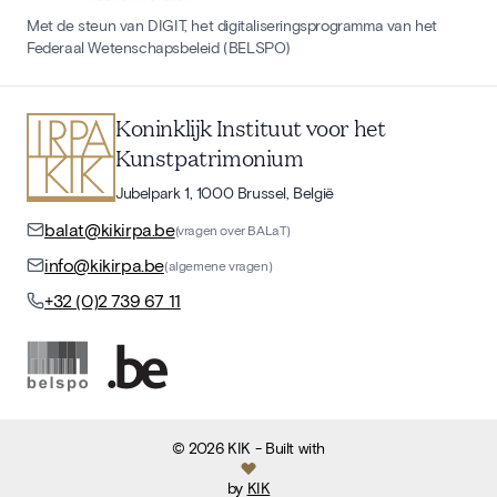
Met de steun van DIGIT, het digitaliseringsprogramma van het
Federaal Wetenschapsbeleid (BELSPO)
Koninklijk Instituut voor het
Kunstpatrimonium
Jubelpark 1, 1000 Brussel, België
balat@kikirpa.be
(vragen over BALaT)
info@kikirpa.be
(algemene vragen)
+32 (0)2 739 67 11
©
2026
KIK
- Built with
by
KIK