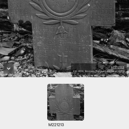
M221213
KIK-IRPA, Brussels (Belgium), cliché M221213
M221213