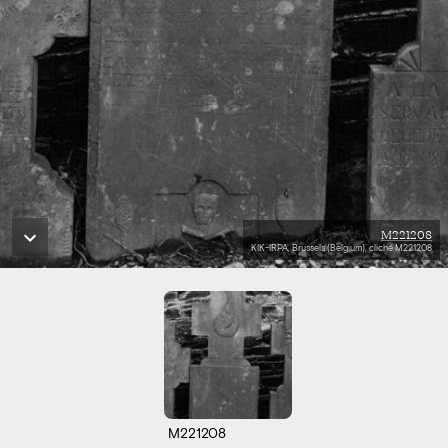
M221208
KIK-IRPA, Brussels (Belgium), cliché M221208
M221208