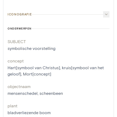
ICONOGRAFIE
ONDERWERPEN
SUBJECT
symbolische voorstelling
concept
Hart[symbool van Christus]
,
kruis[symbool van het
geloof]
,
Mort[concept]
objectnaam
mensenschedel
,
scheenbeen
plant
bladverliezende boom