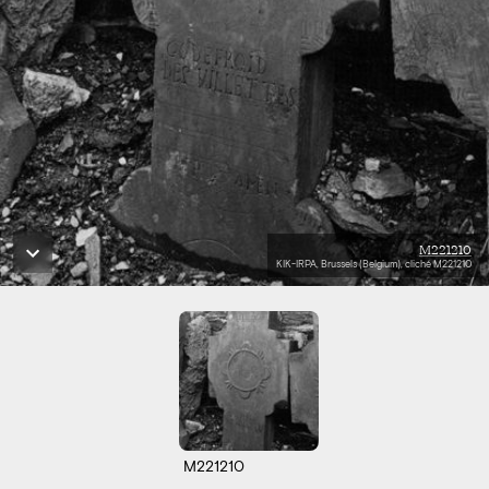
M221210
KIK-IRPA, Brussels (Belgium), cliché M221210
M221210