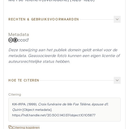
RECHTEN & GEBRUIKSVOORWAARDEN
Metadata
CC0
Deze toewijzing aan het publiek domein geldt enkel voor de
metadata. Geassocieerde foto's kunnen een eigen licentie of
auteursrechtelijke status hebben.
HOE TE CITEREN
Citering
KIK-IRPA. (1999). 
Croix funéraire de Me Fse Télène, épouse d'I. 
Quirin
 [Object metadata]. 
https://hdl.handle.net/20.500.14037/object.10105877
Citering kopiëren