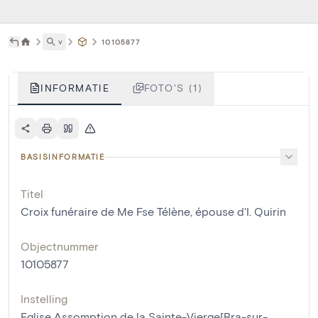
˅
10105877
INFORMATIE
FOTO'S (1)
BASISINFORMATIE
Titel
Croix funéraire de Me Fse Télène, épouse d'I. Quirin
Objectnummer
10105877
Instelling
Eglise Assomption de la Sainte-Vierge[Bra-sur-