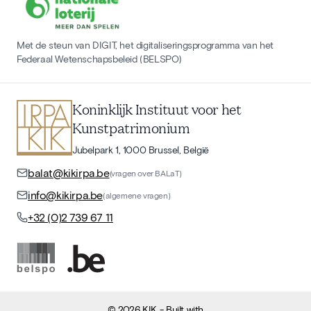
Met de steun van DIGIT, het digitaliseringsprogramma van het
Federaal Wetenschapsbeleid (BELSPO)
Koninklijk Instituut voor het
Kunstpatrimonium
Jubelpark 1, 1000 Brussel, België
balat@kikirpa.be
(vragen over BALaT)
info@kikirpa.be
(algemene vragen)
+32 (0)2 739 67 11
©
2026
KIK
- Built with