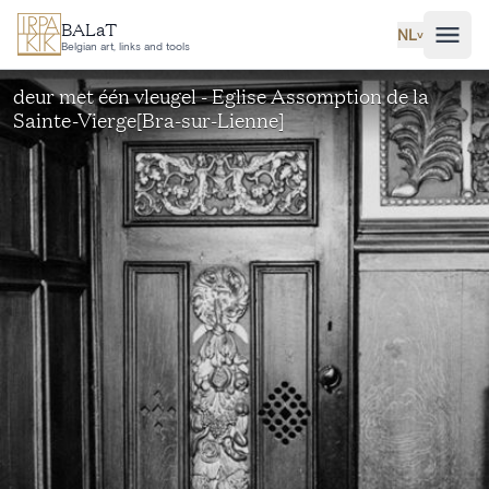
Ga naar hoofdinhoud
BALaT
NL
˅
Belgian art, links and tools
deur met één vleugel - Eglise Assomption de la
Sainte-Vierge[Bra-sur-Lienne]