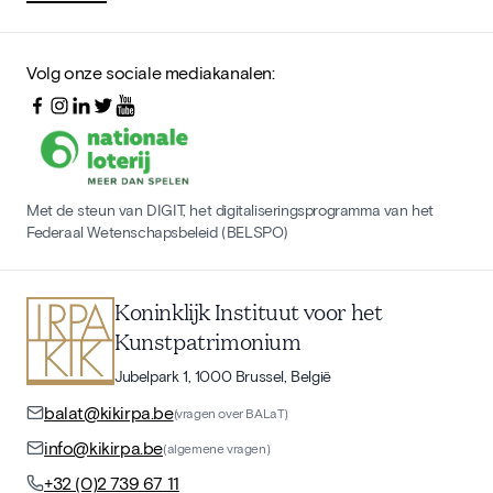
Volg onze sociale mediakanalen:
Met de steun van DIGIT, het digitaliseringsprogramma van het
Federaal Wetenschapsbeleid (BELSPO)
Koninklijk Instituut voor het
Kunstpatrimonium
Jubelpark 1, 1000 Brussel, België
balat@kikirpa.be
(vragen over BALaT)
info@kikirpa.be
(algemene vragen)
+32 (0)2 739 67 11