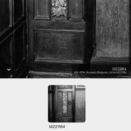
M221164
KIK-IRPA, Brussels (Belgium), cliché M221164
M221164