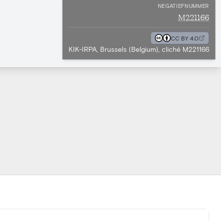
NEGATIEFNUMMER
M221166
CC BY 4.0
KIK-IRPA, Brussels (Belgium), cliché M221166