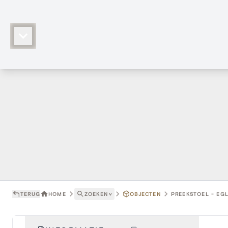
TERUG
HOME
ZOEKEN
˅
OBJECTEN
PREEKSTOEL - EGL