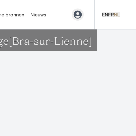
ne bronnen
Nieuws
EN
FR
NL
rge[Bra-sur-Lienne]