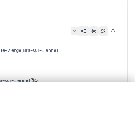
nte-Vierge[Bra-sur-Lienne]
ra-sur-Lienne]
en verschuiven.
m te beginnen.