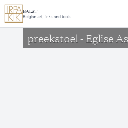
Ga naar hoofdinhoud
BALaT
Belgian art, links and tools
preekstoel - Eglise A