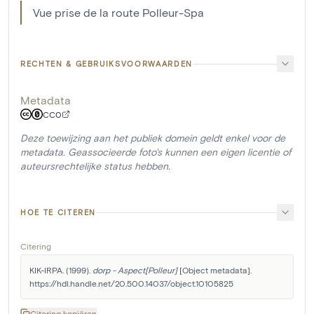
Vue prise de la route Polleur-Spa
RECHTEN & GEBRUIKSVOORWAARDEN
Metadata
CC0
Deze toewijzing aan het publiek domein geldt enkel voor de
metadata. Geassocieerde foto's kunnen een eigen licentie of
auteursrechtelijke status hebben.
HOE TE CITEREN
Citering
KIK-IRPA. (1999). 
dorp - Aspect[Polleur]
 [Object metadata]. 
https://hdl.handle.net/20.500.14037/object.10105825
Citering kopiëren