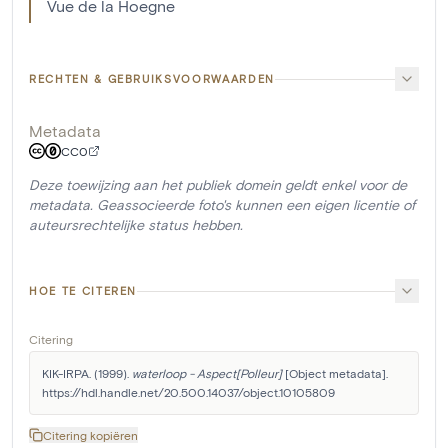
Vue de la Hoegne
RECHTEN & GEBRUIKSVOORWAARDEN
Metadata
CC0
Deze toewijzing aan het publiek domein geldt enkel voor de
metadata. Geassocieerde foto's kunnen een eigen licentie of
auteursrechtelijke status hebben.
HOE TE CITEREN
Citering
KIK-IRPA. (1999). 
waterloop - Aspect[Polleur]
 [Object metadata]. 
https://hdl.handle.net/20.500.14037/object.10105809
Citering kopiëren