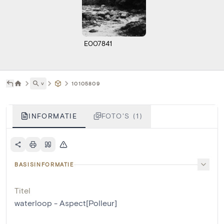
E007841
˅
10105809
INFORMATIE
FOTO'S (1)
BASISINFORMATIE
Titel
waterloop - Aspect[Polleur]